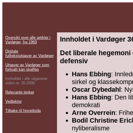
Oversikt over alle artikler i
Innholdet i Vardøger 3
Vardøger, fra 1969
Det liberale hegemoni
Digitale
fulltekstutgaver av Vardøger
defensiv
U
tgaver av Vardøger som
fortsatt kan skaffes
Hans Ebbing
: Innled
Innholdet i alle utgavene
sirkel og klassekomp
siden nr. 26-2000
Oscar Dybedahl
: Ny
Relevante lenker
Hans Ebbing
: Den l
Vedtekter
demokrati
Tilbake til hovedsida
Arne Overrein
: Frih
Bodil Christine Eri
nyliberalisme