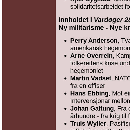
solidaritetsarbeidet f
Innholdet i
Vardøger 2
Ny militarisme - Nye k
Perry Anderson
, Tv
amerikansk hegemoni 
Arne Overrein
, Kam
folkerettens krise un
hegemoniet
Martin Vadset
, NATO
fra en offiser
Hans Ebbing
, Mot e
Intervensjonar mellom 
Johan Galtung
, Fra 
århundre - fra krig til 
Truls Wyller
, Pasifis