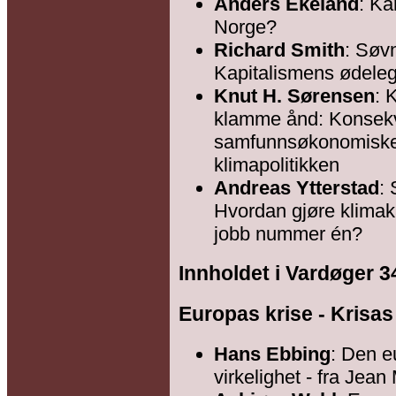
Anders Ekeland
: Ka
Norge?
Richard Smith
: Søv
Kapitalismens ødelegg
Knut H. Sørensen
: 
klamme ånd: Konsek
samfunnsøkonomiske 
klimapolitikken
Andreas Ytterstad
: 
Hvordan gjøre klimak
jobb nummer én?
Innholdet i Vardøger 3
Europas krise - Krisa
Hans Ebbing
: Den 
virkelighet - fra Jea