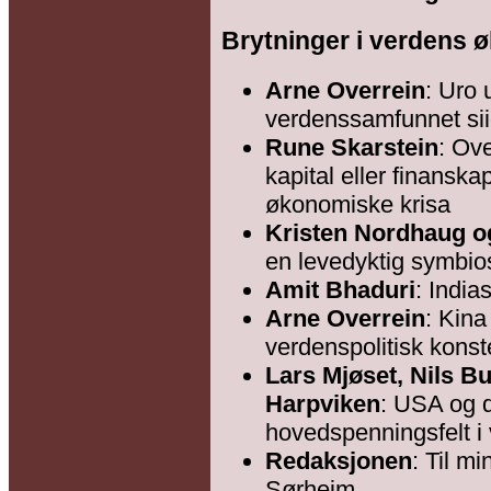
Brytninger i verdens ø
Arne Overrein
: Uro 
verdenssamfunnet si
Rune Skarstein
: Ov
kapital eller finanska
økonomiske krisa
Kristen Nordhaug o
en levedyktig symbi
Amit Bhaduri
: India
Arne Overrein
: Kina
verdenspolitisk konst
Lars Mjøset, Nils B
Harpviken
: USA og d
hovedspenningsfelt i 
Redaksjonen
: Til m
Sørheim