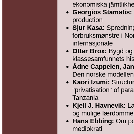
ekonomiska jämtlikh
Georgios Stamatis:
production
Sjur Kasa:
Spredning
forbruksmønstre i No
internasjonale
Ottar Brox:
Bygd og 
klassesamfunnets his
Ådne Cappelen, Jan
Den norske modellen p
Kaori Izumi:
Structur
"privatisation" of par
Tanzania
Kjell J. Havnevik:
La
og mulige lærdomme
Hans Ebbing:
Om pol
mediokrati