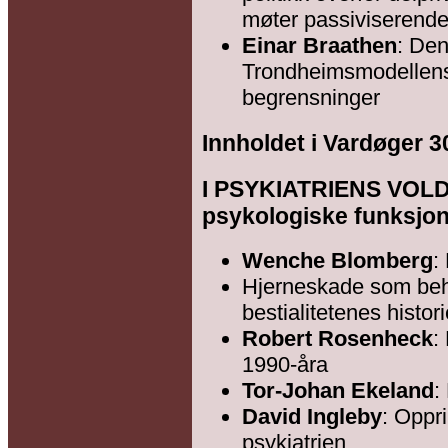
møter passiviserende 
Einar Braathen
: De
Trondheimsmodellens 
begrensninger
Innholdet i Vardøger 3
I PSYKIATRIENS VOLD:
psykologiske funksjon
Wenche Blomberg
:
Hjerneskade som beha
bestialitetenes histor
Robert Rosenheck
:
1990-åra
Tor-Johan Ekeland
:
David Ingleby
: Oppri
psykiatrien