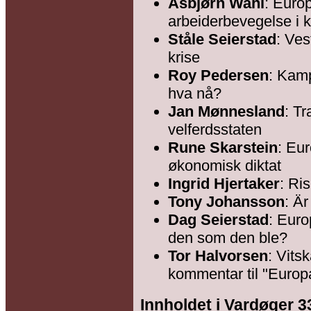
Asbjørn Wahl
: Euro
arbeiderbevegelse i k
Ståle Seierstad
: Ves
krise
Roy Pedersen
: Kamp
hva nå?
Jan Mønnesland
: T
velferdsstaten
Rune Skarstein
:
Euro
økonomisk diktat
Ingrid Hjertaker
: Ris
Tony Johansson
: Ä
Dag
Seierstad
: Euro
den som den ble?
Tor Halvorsen
: Vits
kommentar til "Europ
Innholdet i Vardøger 3