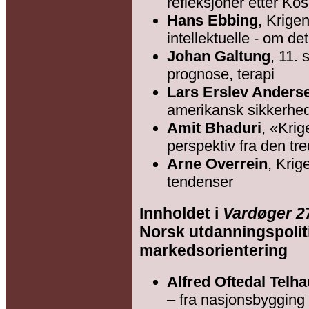
refleksjoner etter Ko
Hans Ebbing
, Krigen
intellektuelle - om d
Johan Galtung
, 11.
prognose, terapi
Lars Erslev Anders
amerikansk sikkerhed
Amit Bhaduri
, «Krig
perspektiv fra den tr
Arne Overrein
, Krig
tendenser
Innholdet i
Vardøger 2
Norsk utdanningspoliti
markedsorientering
Alfred Oftedal Telha
– fra nasjonsbygging 