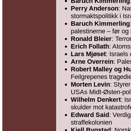
Baruch Kimmerling
Perry Anderson
: Na
stormaktspolitikk i Is
Baruch Kimmerling
palestinerne – før og
Ronald Bleier
: Terro
Erich Follath
: Atoms
Lars Mjøset
: Israel
Arne Overrein
: Pale
Robert Malley og H
Feilgrepenes tragedi
Morten Levin
: Styre
USAs Midt-Østen-poli
Wilhelm Denkert
: I
skulder mot katastro
Edward Said
: Verdig
straffekolonien
Kjell Bygstad
: Norsk