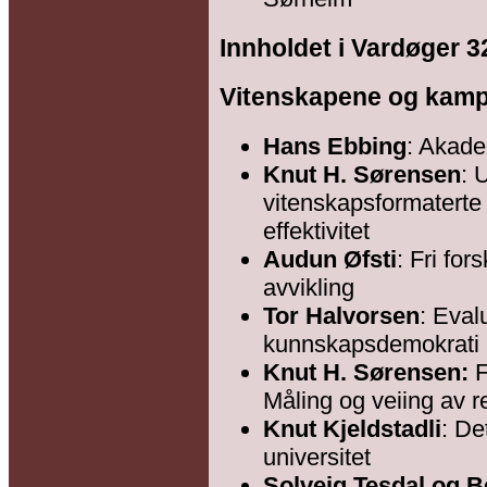
Innholdet i Vardøger 3
Vitenskapene og kamp
Hans Ebbing
: Akad
Knut H. Sørensen
: 
vitenskapsformaterte 
effektivitet
Audun Øfsti
: Fri for
avvikling
Tor Halvorsen
: Eval
kunnskapsdemokrati
Knut H. Sørensen:
F
Måling og veiing av r
Knut Kjeldstadli
: De
universitet
Solveig Tesdal og 