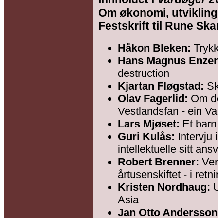
Om økonomi, utvikling,
Festskrift til Rune Ska
Håkon Bleken:
Trykk
Hans Magnus Enze
destruction
Kjartan Fløgstad:
Sk
Olav Fagerlid:
Om det
Vestlandsfan - ein Var
Lars Mjøset:
Et barn 
Guri Kulås:
Intervju
intellektuelle sitt ans
Robert Brenner:
Ve
årtusenskiftet - i retn
Kristen Nordhaug:
U
Asia
Jan Otto Andersson