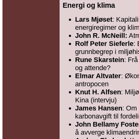
Energi og klima
Lars Mjøset
: Kapital
energiregimer og kli
John R. McNeill:
Atm
Rolf Peter Sieferle
:
grunnbegrep i miljøhi
Rune Skarstein
: Frå
og attende?
Elmar Altvater
: Økon
antropocen
Knut H. Alfsen
: Milj
Kina (intervju)
James Hansen
: Om 
karbonavgift til fordel
John Bellamy Foste
å avverge klimaendr