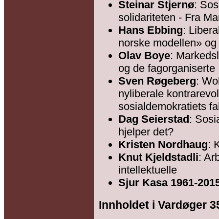
Steinar Stjernø
: Sos
solidariteten - Fra Mar
Hans Ebbing
: Liber
norske modellen» og 
Olav Boye
: Markedsl
og de fagorganiserte
Sven Røgeberg
: Wo
nyliberale kontrarevo
sosialdemokratiets fal
Dag Seierstad
: Sosi
hjelper det?
Kristen Nordhaug
: 
Knut Kjeldstadli
: Ar
intellektuelle
Sjur Kasa 1961-201
Innholdet i Vardøger 3