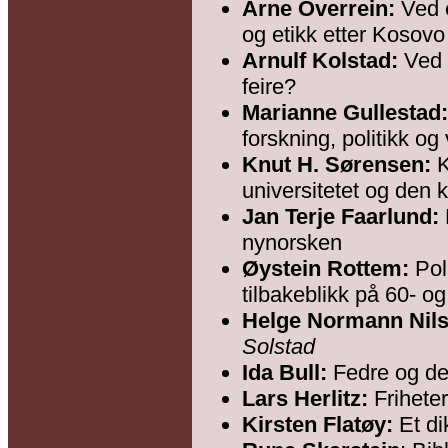
Arne Overrein:
Ved e
og etikk etter Kosovo
Arnulf Kolstad:
Ved e
feire?
Marianne Gullestad:
forskning, politikk og
Knut H. Sørensen:
K
universitetet og den kr
Jan Terje Faarlund:
nynorsken
Øystein Rottem:
Poli
tilbakeblikk på 60- og
Helge Normann Nils
Solstad
Ida Bull:
Fedre og de
Lars Herlitz:
Friheter
Kirsten Flatøy:
Et dik