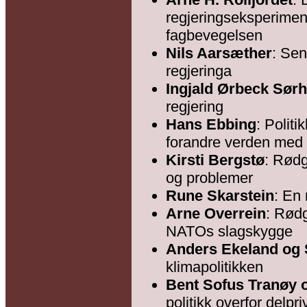
regjeringseksperimente
fagbevegelsen
Nils Aarsæther
: Sen
regjeringa
Ingjald Ørbeck Sør
regjering
Hans Ebbing
: Polit
forandre verden med
Kirsti Bergstø
: Rødg
og problemer
Rune Skarstein
: En 
Arne Overrein
: Rødg
NATOs slagskygge
Anders Ekeland og 
klimapolitikken
Bent Sofus Tranøy 
politikk overfor delpr