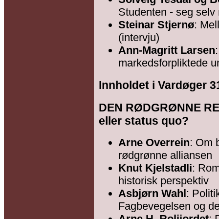
Studenten - seg selv
Steinar Stjernø
: Mel
(intervju)
Ann-Magritt Larsen
markedsforpliktede uni
Innholdet i Vardøger 3
DEN RØDGRØNNE REG
eller status quo?
Arne Overrein
: Om 
rødgrønne alliansen
Knut Kjelstadli
: Rom
historisk perspektiv
Asbjørn Wahl
: Polit
Fagbevegelsen og de
Arne H. Rolijordet
: 