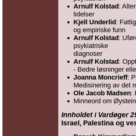
Arnulf Kolstad
: Alte
lidelser
Kjell Underlid
: Fatt
og empiriske funn
Arnulf Kolstad
: Ufø
psykiatriske
diagnoser
Arnulf Kolstad
: Opp
- Bedre løsninger elle
Joanna Moncrieff
: P
Medisinering av det 
Ole Jacob Madsen
:
Minneord om Øystei
Innholdet i Vardøger 2
Israel, Palestina og ve