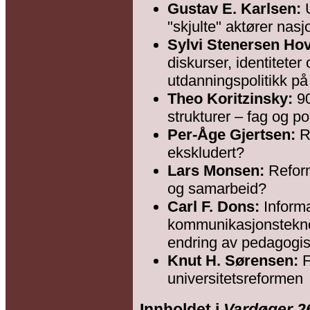
Gustav E. Karlsen:
U
"skjulte" aktører nasj
Sylvi Stenersen Ho
diskurser, identiteter 
utdanningspolitikk på
Theo Koritzinsky:
90
strukturer – fag og pol
Per-Åge Gjertsen:
R
ekskludert?
Lars Monsen:
Reform
og samarbeid?
Carl F. Dons:
Inform
kommunikasjonstekno
endring av pedagogis
Knut H. Sørensen:
F
universitetsreformen
Innholdet i
Vardøger 2